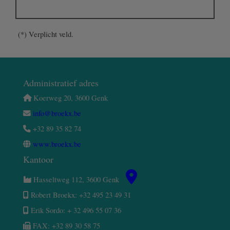
(*) Verplicht veld.
Administratief adres
Koerweg 20, 3600 Genk
info@broekx.be
+32 89 35 82 74
www.broekx.be
Kantoor
Hasseltweg 112, 3600 Genk
Robert Broekx: +32 495 23 49 31
Erik Sordo: + 32 496 55 07 36
FAX: +32 89 30 58 75